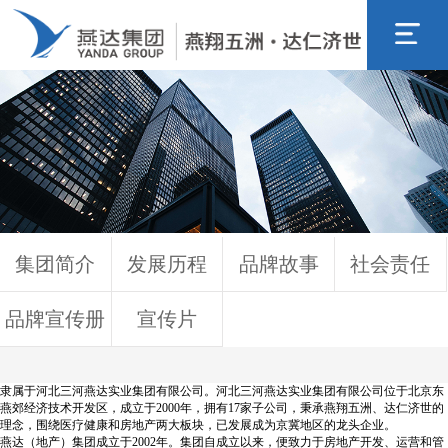
集团简介
发展历程
品牌故事
社会责任
品牌宣传册
宣传片
隶属于河北三河燕达实业集团有限公司。河北三河燕达实业集团有限公司位于北京东
燕郊经济技术开发区，成立于2000年，拥有17家子公司，秉承燕翔五洲、达仁济世的
理念，围绕医疗健康和房地产两大板块，已发展成为京冀地区的龙头企业。
燕达（地产）集团成立于2002年。集团自成立以来，便致力于房地产开发、运营和管