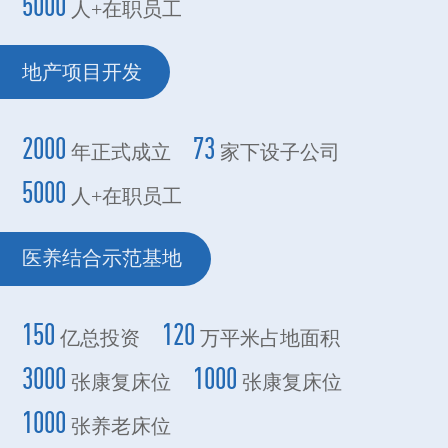
5000
人+在职员工
地产项目开发
2000
73
年正式成立
家下设子公司
5000
人+在职员工
医养结合示范基地
150
120
亿总投资
万平米占地面积
3000
1000
张康复床位
张康复床位
1000
张养老床位